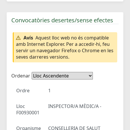
Convocatòries desertes/sense efectes
Avís
Aquest lloc web no és compatible
amb Internet Explorer. Per a accedir-hi, feu
servir un navegador Firefox o Chrome en les
seves darreres versions.
Ordenar
Ordre
1
Lloc
INSPECTOR/A MÈDIC/A -
F00930001
Organisme
CONSELLERIA DE SALUT