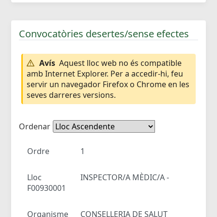
Convocatòries desertes/sense efectes
Avís
Aquest lloc web no és compatible
amb Internet Explorer. Per a accedir-hi, feu
servir un navegador Firefox o Chrome en les
seves darreres versions.
Ordenar
Ordre
1
Lloc
INSPECTOR/A MÈDIC/A -
F00930001
Organisme
CONSELLERIA DE SALUT