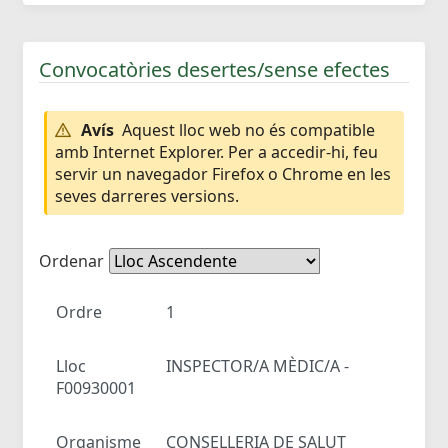
Convocatòries desertes/sense efectes
Avís
Aquest lloc web no és compatible
amb Internet Explorer. Per a accedir-hi, feu
servir un navegador Firefox o Chrome en les
seves darreres versions.
Ordenar
Ordre
1
Lloc
INSPECTOR/A MÈDIC/A -
F00930001
Organisme
CONSELLERIA DE SALUT