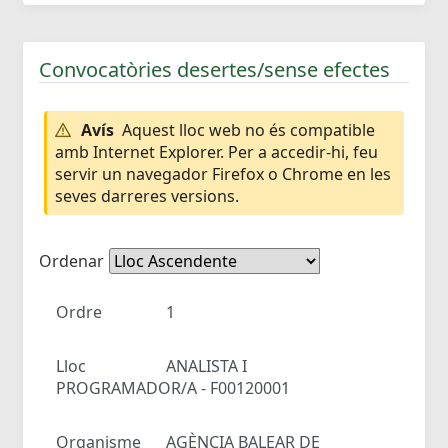
Convocatòries desertes/sense efectes
Avís
Aquest lloc web no és compatible
amb Internet Explorer. Per a accedir-hi, feu
servir un navegador Firefox o Chrome en les
seves darreres versions.
Ordenar
Ordre
1
Lloc
ANALISTA I
PROGRAMADOR/A - F00120001
Organisme
AGÈNCIA BALEAR DE