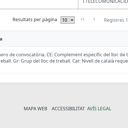
I TELECOMUNICACI
Resultats per pàgina
Registres 1
a
ro de convocatòria. CE: Complement específic del lloc de tr
reball. Gr: Grup del lloc de treball. Cat: Nivell de català reque
MAPA WEB
ACCESSIBILITAT
AVÍS LEGAL