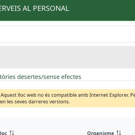
ERVEIS AL PERSONAL
òries desertes/sense efectes
Aquest lloc web no és compatible amb Internet Explorer. Per
n les seves darreres versions.
loc
Organisme