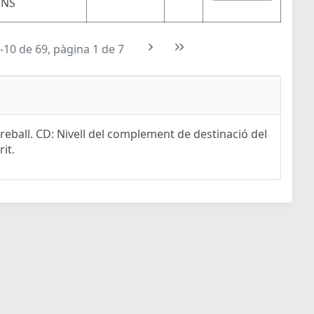
ONS
-10 de 69, pàgina 1 de 7
eball. CD: Nivell del complement de destinació del
rit.