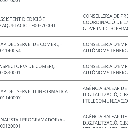
F02610001
CONSELLERIA DE PRE
ASSISTENT D'EDICIÓ I
COORDINACIÓ DE L'
MAQUETACIÓ - F0032000D
GOVERN I COOPERA
CAP DEL SERVEI DE COMERÇ -
CONSELLERIA D'EMP
F01140054
AUTÒNOMS I ENERG
INSPECTOR/A DE COMERÇ -
CONSELLERIA D'EMP
F00830001
AUTÒNOMS I ENERG
AGÈNCIA BALEAR DE
CAP DEL SERVEI D'INFORMÀTICA -
DIGITALITZACIÓ, CI
F0114000X
I TELECOMUNICACI
AGÈNCIA BALEAR DE
ANALISTA I PROGRAMADOR/A -
DIGITALITZACIÓ, CI
F00120001