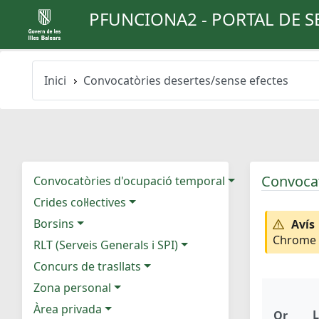
PFUNCIONA2 - PORTAL DE S
Inici
Convocatòries desertes/sense efectes
Convocat
Convocatòries d'ocupació temporal
Crides col·lectives
Borsins
Avís
Chrome e
RLT (Serveis Generals i SPI)
Concurs de trasllats
Zona personal
Àrea privada
L
Or