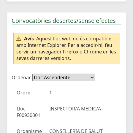
Convocatòries desertes/sense efectes
Avís
Aquest lloc web no és compatible
amb Internet Explorer. Per a accedir-hi, feu
servir un navegador Firefox o Chrome en les
seves darreres versions.
Ordenar
Ordre
1
Lloc
INSPECTOR/A MÈDIC/A -
F00930001
Organisme
CONSELLERIA DE SALUT