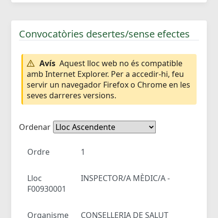
Convocatòries desertes/sense efectes
Avís
Aquest lloc web no és compatible
amb Internet Explorer. Per a accedir-hi, feu
servir un navegador Firefox o Chrome en les
seves darreres versions.
Ordenar
Ordre
1
Lloc
INSPECTOR/A MÈDIC/A -
F00930001
Organisme
CONSELLERIA DE SALUT