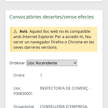
Convocatòries desertes/sense efectes
Avís
Aquest lloc web no és compatible
amb Internet Explorer. Per a accedir-hi, feu
servir un navegador Firefox o Chrome en les
seves darreres versions.
Ordenar
Ordre
1
Lloc
INSPECTOR/A DE COMERÇ -
F00830001
Organisme
CONSELLERIA D'EMPRESA,