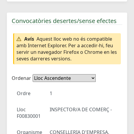
Convocatòries desertes/sense efectes
Avís
Aquest lloc web no és compatible
amb Internet Explorer. Per a accedir-hi, feu
servir un navegador Firefox o Chrome en les
seves darreres versions.
Ordenar
Ordre
1
Lloc
INSPECTOR/A DE COMERÇ -
F00830001
Organisme
CONSELLERIA D'EMPRESA,