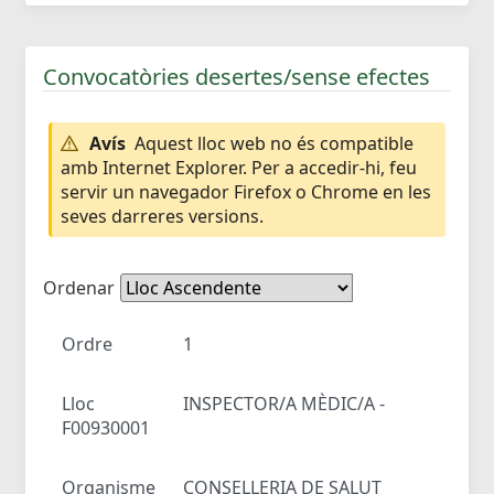
Convocatòries desertes/sense efectes
Avís
Aquest lloc web no és compatible
amb Internet Explorer. Per a accedir-hi, feu
servir un navegador Firefox o Chrome en les
seves darreres versions.
Ordenar
Ordre
1
Lloc
INSPECTOR/A MÈDIC/A -
F00930001
Organisme
CONSELLERIA DE SALUT