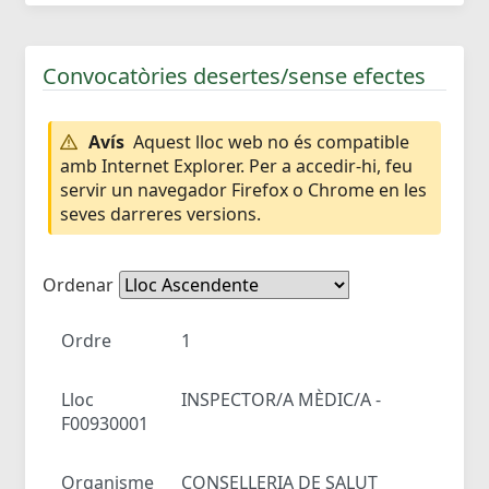
Convocatòries desertes/sense efectes
Avís
Aquest lloc web no és compatible
amb Internet Explorer. Per a accedir-hi, feu
servir un navegador Firefox o Chrome en les
seves darreres versions.
Ordenar
Ordre
1
Lloc
INSPECTOR/A MÈDIC/A -
F00930001
Organisme
CONSELLERIA DE SALUT