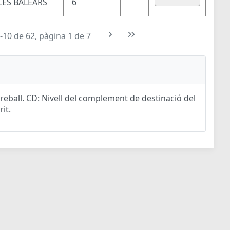
LES BALEARS
6
-10 de 62, pàgina 1 de 7
eball. CD: Nivell del complement de destinació del
rit.