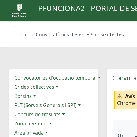
PFUNCIONA2 - PORTAL DE S
Inici
Convocatòries desertes/sense efectes
Convocat
Convocatòries d'ocupació temporal
Crides col·lectives
Borsins
Avís
Chrome e
RLT (Serveis Generals i SPI)
Concurs de trasllats
Zona personal
Àrea privada
L
Or