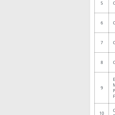
5
6
7
8
9
P
C
10