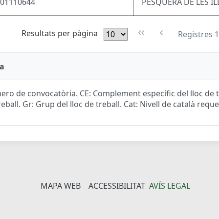
F01110644
PESQUERA DE LES IL
Resultats per pàgina
Registres 1
a
ro de convocatòria. CE: Complement específic del lloc de tr
reball. Gr: Grup del lloc de treball. Cat: Nivell de català reque
MAPA WEB
ACCESSIBILITAT
AVÍS LEGAL