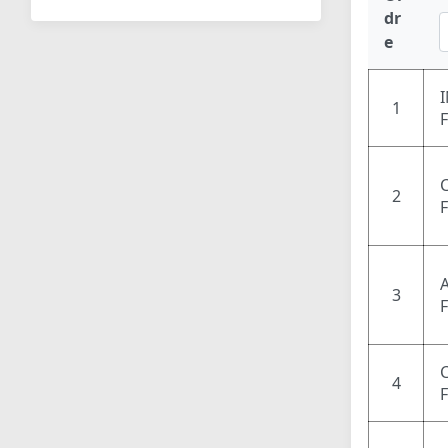
dr
e
1
2
3
4