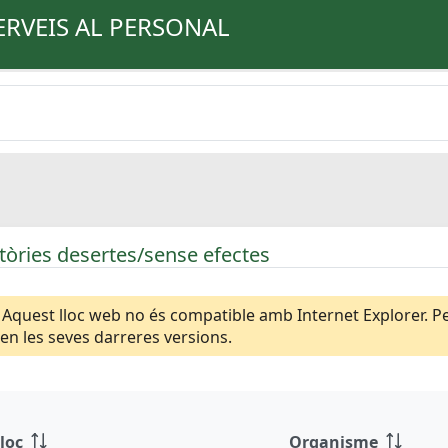
ERVEIS AL PERSONAL
òries desertes/sense efectes
Aquest lloc web no és compatible amb Internet Explorer. Per
n les seves darreres versions.
loc
Organisme