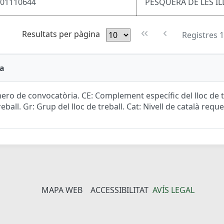
F01110644
PESQUERA DE LES IL
Resultats per pàgina
Registres 1
a
ro de convocatòria. CE: Complement específic del lloc de tr
reball. Gr: Grup del lloc de treball. Cat: Nivell de català reque
MAPA WEB
ACCESSIBILITAT
AVÍS LEGAL