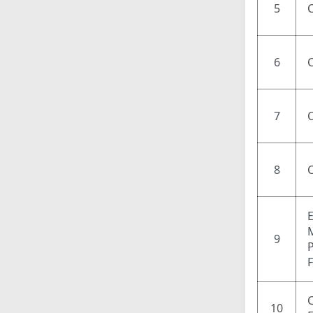
5
6
7
8
9
P
C
10