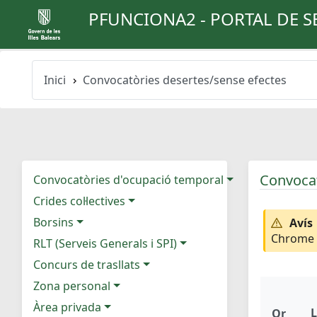
PFUNCIONA2 - PORTAL DE S
Inici
Convocatòries desertes/sense efectes
Convocat
Convocatòries d'ocupació temporal
Crides col·lectives
Borsins
Avís
Chrome e
RLT (Serveis Generals i SPI)
Concurs de trasllats
Zona personal
Àrea privada
L
Or