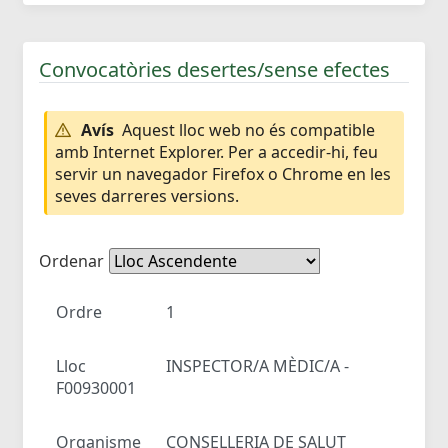
Convocatòries desertes/sense efectes
Avís
Aquest lloc web no és compatible
amb Internet Explorer. Per a accedir-hi, feu
servir un navegador Firefox o Chrome en les
seves darreres versions.
Ordenar
Ordre
1
Lloc
INSPECTOR/A MÈDIC/A -
F00930001
Organisme
CONSELLERIA DE SALUT