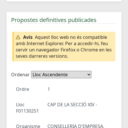
Propostes definitives publicades
Avís
Aquest lloc web no és compatible
amb Internet Explorer. Per a accedir-hi, feu
servir un navegador Firefox o Chrome en les
seves darreres versions.
Ordenar
Ordre
1
Lloc
CAP DE LA SECCIÓ XIV -
F01130251
Organisme
CONSELLERIA D'EMPRESA,