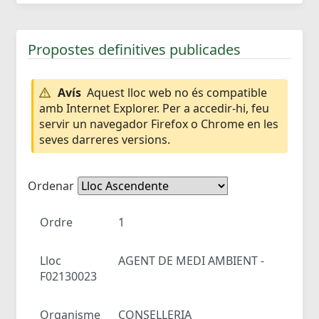
Propostes definitives publicades
Avís
Aquest lloc web no és compatible
amb Internet Explorer. Per a accedir-hi, feu
servir un navegador Firefox o Chrome en les
seves darreres versions.
Ordenar
Ordre
1
Lloc
AGENT DE MEDI AMBIENT -
F02130023
Organisme
CONSELLERIA