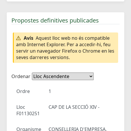
Propostes definitives publicades
Avís
Aquest lloc web no és compatible
amb Internet Explorer. Per a accedir-hi, feu
servir un navegador Firefox o Chrome en les
seves darreres versions.
Ordenar
Ordre
1
Lloc
CAP DE LA SECCIÓ XIV -
F01130251
Organisme
CONSELLERIA D'EMPRESA,