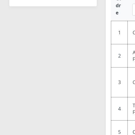
dr
e
1
2
3
4
5