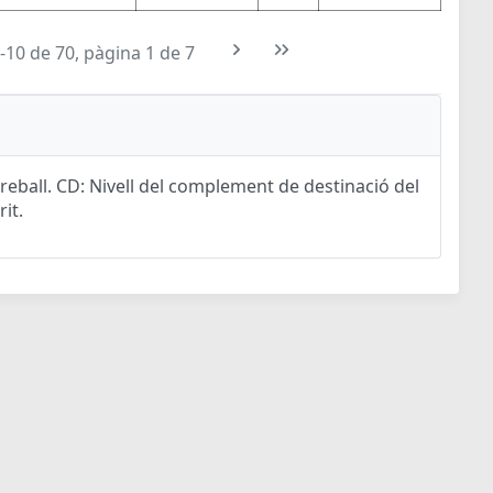
-10 de 70, pàgina 1 de 7
eball. CD: Nivell del complement de destinació del
rit.