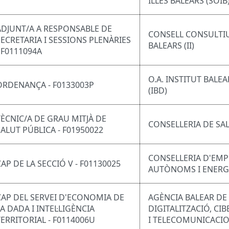
ILLES BALEARS (SOIB
ADJUNT/A A RESPONSABLE DE
CONSELL CONSULTIU 
SECRETARIA I SESSIONS PLENÀRIES
BALEARS (II)
- F0111094A
O.A. INSTITUT BALE
ORDENANÇA - F0133003P
(IBD)
TÈCNIC/A DE GRAU MITJÀ DE
CONSELLERIA DE SA
SALUT PÚBLICA - F01950022
CONSELLERIA D'EMP
CAP DE LA SECCIÓ V - F01130025
AUTÒNOMS I ENERG
CAP DEL SERVEI D'ECONOMIA DE
AGÈNCIA BALEAR DE
LA DADA I INTEL·LIGÈNCIA
DIGITALITZACIÓ, CI
TERRITORIAL - F0114006U
I TELECOMUNICACI