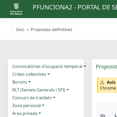
PFUNCIONA2 - PORTAL DE S
Inici
Propostes definitives
Proposte
Convocatòries d'ocupació temporal
Crides col·lectives
Borsins
Avís
Chrome e
RLT (Serveis Generals i SPI)
Concurs de trasllats
Zona personal
Àrea privada
L
Or