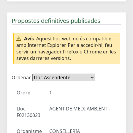
Propostes definitives publicades
Avís
Aquest lloc web no és compatible
amb Internet Explorer. Per a accedir-hi, feu
servir un navegador Firefox o Chrome en les
seves darreres versions.
Ordenar
Ordre
1
Lloc
AGENT DE MEDI AMBIENT -
F02130023
Organisme
CONSELLERIA