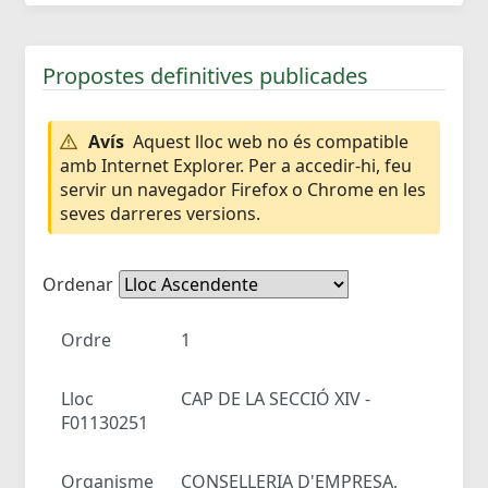
Propostes definitives publicades
Avís
Aquest lloc web no és compatible
amb Internet Explorer. Per a accedir-hi, feu
servir un navegador Firefox o Chrome en les
seves darreres versions.
Ordenar
Ordre
1
Lloc
CAP DE LA SECCIÓ XIV -
F01130251
Organisme
CONSELLERIA D'EMPRESA,