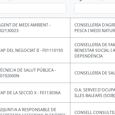
AGENT DE MEDI AMBIENT -
CONSELLERIA D'AGR
F02130023
PESCA I MEDI NATU
CONSELLERIA DE FAM
CAP DEL NEGOCIAT II - F01110193
BENESTAR SOCIAL I 
DEPENDÈNCIA
TÈCNIC/A DE SALUT PÚBLICA -
CONSELLERIA DE SA
F0192000N
O.A. SERVEI D'OCUP
CAP DE LA SECCIÓ X - F0113036A
ILLES BALEARS (SOIB
ADJUNT/A A RESPONSABLE DE
CONSELL CONSULTIU 