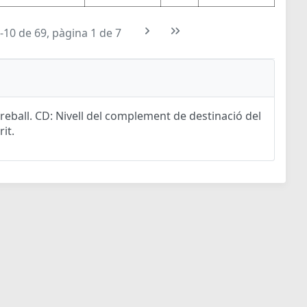
-10 de 69, pàgina 1 de 7
eball. CD: Nivell del complement de destinació del
rit.