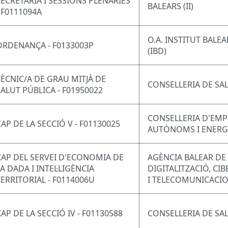
SECRETARIA I SESSIONS PLENÀRIES
BALEARS (II)
- F0111094A
O.A. INSTITUT BALE
ORDENANÇA - F0133003P
(IBD)
TÈCNIC/A DE GRAU MITJÀ DE
CONSELLERIA DE SA
SALUT PÚBLICA - F01950022
CONSELLERIA D'EMP
CAP DE LA SECCIÓ V - F01130025
AUTÒNOMS I ENERG
CAP DEL SERVEI D'ECONOMIA DE
AGÈNCIA BALEAR DE
LA DADA I INTEL·LIGÈNCIA
DIGITALITZACIÓ, CI
TERRITORIAL - F0114006U
I TELECOMUNICACI
CAP DE LA SECCIÓ IV - F01130588
CONSELLERIA DE SA