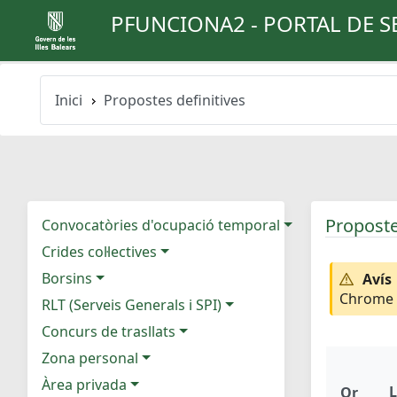
PFUNCIONA2 - PORTAL DE S
Inici
Propostes definitives
Proposte
Convocatòries d'ocupació temporal
Crides col·lectives
Borsins
Avís
Chrome e
RLT (Serveis Generals i SPI)
Concurs de trasllats
Zona personal
Àrea privada
L
Or