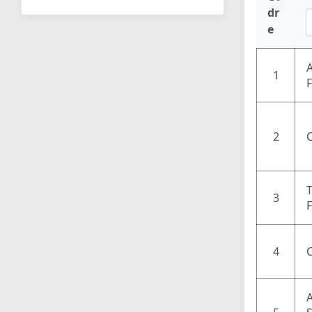
dr
e
1
2
3
4