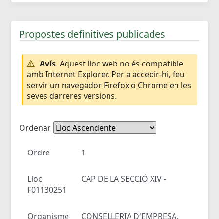
Propostes definitives publicades
Avís
Aquest lloc web no és compatible
amb Internet Explorer. Per a accedir-hi, feu
servir un navegador Firefox o Chrome en les
seves darreres versions.
Ordenar
Ordre
1
Lloc
CAP DE LA SECCIÓ XIV -
F01130251
Organisme
CONSELLERIA D'EMPRESA,