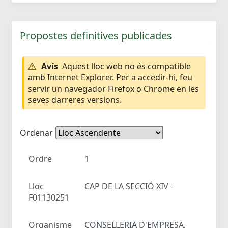
Propostes definitives publicades
Avís
Aquest lloc web no és compatible
amb Internet Explorer. Per a accedir-hi, feu
servir un navegador Firefox o Chrome en les
seves darreres versions.
Ordenar
Ordre
1
Lloc
CAP DE LA SECCIÓ XIV -
F01130251
Organisme
CONSELLERIA D'EMPRESA,