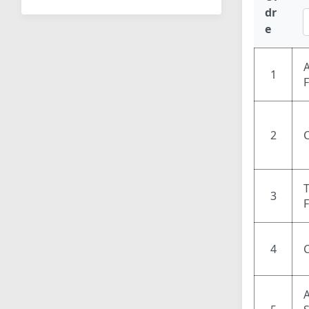
dr
e
1
2
3
4