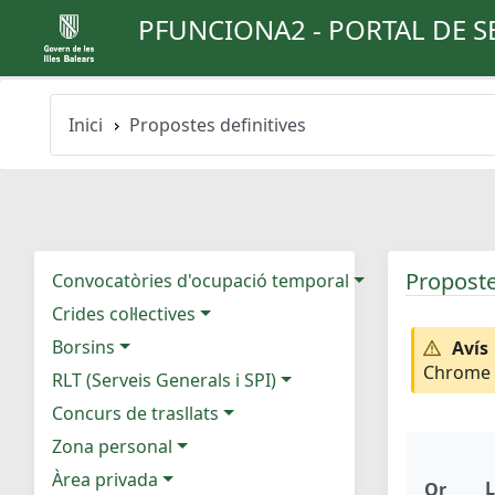
PFUNCIONA2 - PORTAL DE S
Inici
Propostes definitives
Proposte
Convocatòries d'ocupació temporal
Crides col·lectives
Borsins
Avís
Chrome e
RLT (Serveis Generals i SPI)
Concurs de trasllats
Zona personal
Àrea privada
L
Or