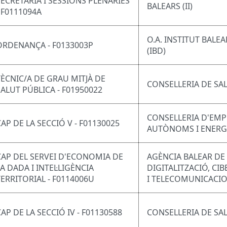
SECRETARIA I SESSIONS PLENÀRIES
BALEARS (II)
- F0111094A
O.A. INSTITUT BALE
ORDENANÇA - F0133003P
(IBD)
TÈCNIC/A DE GRAU MITJÀ DE
CONSELLERIA DE SA
SALUT PÚBLICA - F01950022
CONSELLERIA D'EMP
CAP DE LA SECCIÓ V - F01130025
AUTÒNOMS I ENERG
CAP DEL SERVEI D'ECONOMIA DE
AGÈNCIA BALEAR DE
LA DADA I INTEL·LIGÈNCIA
DIGITALITZACIÓ, CI
TERRITORIAL - F0114006U
I TELECOMUNICACI
CAP DE LA SECCIÓ IV - F01130588
CONSELLERIA DE SA