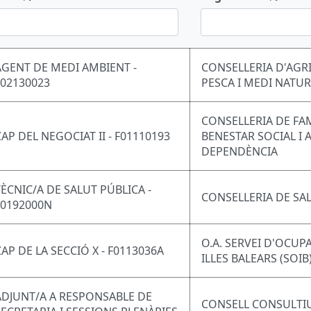
AGENT DE MEDI AMBIENT -
CONSELLERIA D'AGR
F02130023
PESCA I MEDI NATU
CONSELLERIA DE FAM
CAP DEL NEGOCIAT II - F01110193
BENESTAR SOCIAL I 
DEPENDÈNCIA
TÈCNIC/A DE SALUT PÚBLICA -
CONSELLERIA DE SA
F0192000N
O.A. SERVEI D'OCUP
CAP DE LA SECCIÓ X - F0113036A
ILLES BALEARS (SOIB
ADJUNT/A A RESPONSABLE DE
CONSELL CONSULTIU 