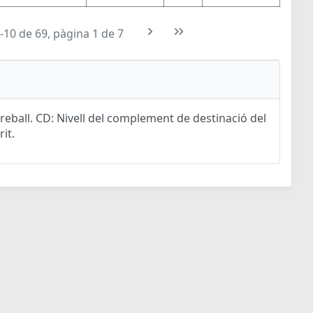
-10 de 69, pàgina 1 de 7
eball. CD: Nivell del complement de destinació del
rit.