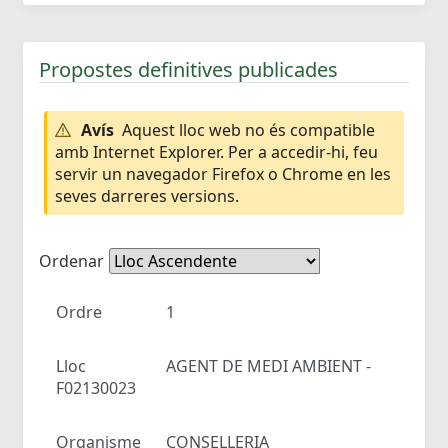
Propostes definitives publicades
Avís
Aquest lloc web no és compatible
amb Internet Explorer. Per a accedir-hi, feu
servir un navegador Firefox o Chrome en les
seves darreres versions.
Ordenar
Ordre
1
Lloc
AGENT DE MEDI AMBIENT -
F02130023
Organisme
CONSELLERIA