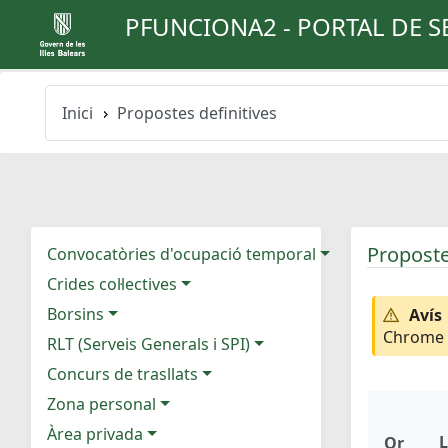
PFUNCIONA2 - PORTAL DE S
Inici
Propostes definitives
Proposte
Convocatòries d'ocupació temporal
Crides col·lectives
Borsins
Avís
Chrome e
RLT (Serveis Generals i SPI)
Concurs de trasllats
Zona personal
Àrea privada
L
Or