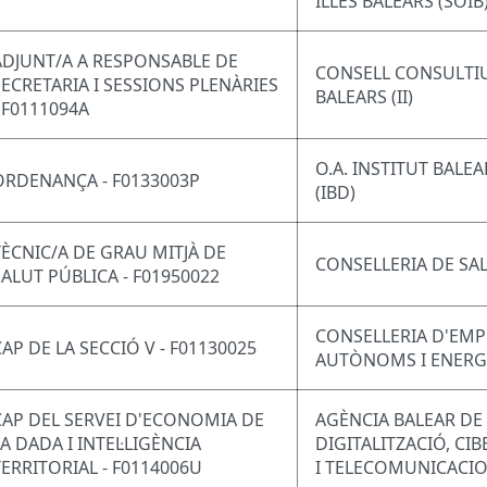
ILLES BALEARS (SOIB
ADJUNT/A A RESPONSABLE DE
CONSELL CONSULTIU 
SECRETARIA I SESSIONS PLENÀRIES
BALEARS (II)
- F0111094A
O.A. INSTITUT BALE
ORDENANÇA - F0133003P
(IBD)
TÈCNIC/A DE GRAU MITJÀ DE
CONSELLERIA DE SA
SALUT PÚBLICA - F01950022
CONSELLERIA D'EMP
CAP DE LA SECCIÓ V - F01130025
AUTÒNOMS I ENERG
CAP DEL SERVEI D'ECONOMIA DE
AGÈNCIA BALEAR DE
LA DADA I INTEL·LIGÈNCIA
DIGITALITZACIÓ, CI
TERRITORIAL - F0114006U
I TELECOMUNICACI