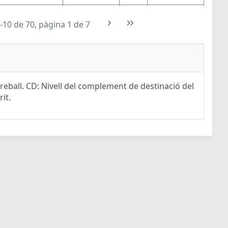
-10 de 70, pàgina 1 de 7
eball. CD: Nivell del complement de destinació del
rit.