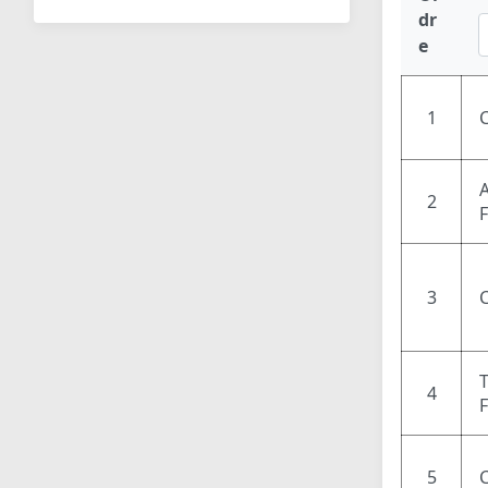
dr
e
1
2
3
4
5