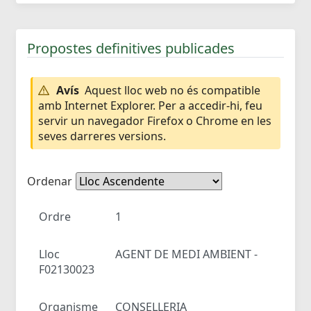
Propostes definitives publicades
Avís
Aquest lloc web no és compatible
amb Internet Explorer. Per a accedir-hi, feu
servir un navegador Firefox o Chrome en les
seves darreres versions.
Ordenar
Ordre
1
Lloc
AGENT DE MEDI AMBIENT -
F02130023
Organisme
CONSELLERIA