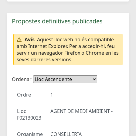
Propostes definitives publicades
Avís
Aquest lloc web no és compatible
amb Internet Explorer. Per a accedir-hi, feu
servir un navegador Firefox o Chrome en les
seves darreres versions.
Ordenar
Ordre
1
Lloc
AGENT DE MEDI AMBIENT -
F02130023
Organisme
CONSELLERIA