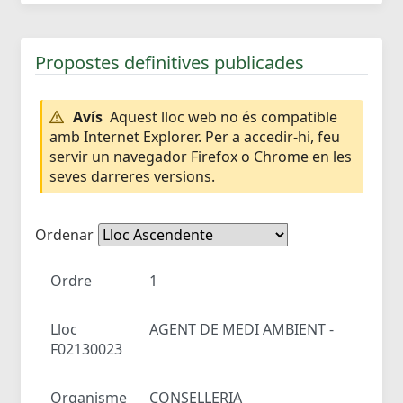
Propostes definitives publicades
Avís
Aquest lloc web no és compatible
amb Internet Explorer. Per a accedir-hi, feu
servir un navegador Firefox o Chrome en les
seves darreres versions.
Ordenar
Ordre
1
Lloc
AGENT DE MEDI AMBIENT -
F02130023
Organisme
CONSELLERIA