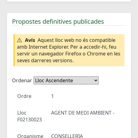
Propostes definitives publicades
Avís
Aquest lloc web no és compatible
amb Internet Explorer. Per a accedir-hi, feu
servir un navegador Firefox o Chrome en les
seves darreres versions.
Ordenar
Ordre
1
Lloc
AGENT DE MEDI AMBIENT -
F02130023
Organisme
CONSELLERIA