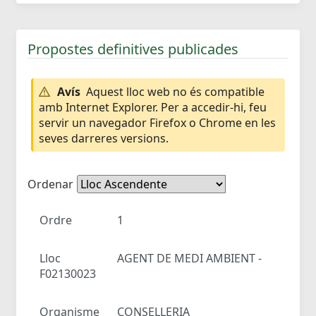
Propostes definitives publicades
Avís
Aquest lloc web no és compatible
amb Internet Explorer. Per a accedir-hi, feu
servir un navegador Firefox o Chrome en les
seves darreres versions.
Ordenar
Ordre
1
Lloc
AGENT DE MEDI AMBIENT -
F02130023
Organisme
CONSELLERIA