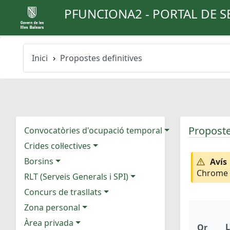
PFUNCIONA2 - PORTAL DE S
Inici
Propostes definitives
Proposte
Convocatòries d'ocupació temporal
Crides col·lectives
Borsins
Avís
Chrome e
RLT (Serveis Generals i SPI)
Concurs de trasllats
Zona personal
Àrea privada
L
Or