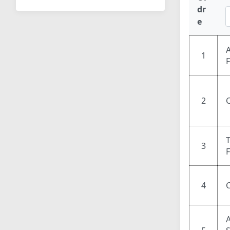
dr
e
1
2
3
4