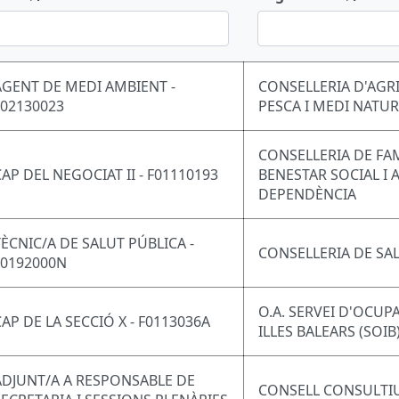
AGENT DE MEDI AMBIENT -
CONSELLERIA D'AGR
F02130023
PESCA I MEDI NATU
CONSELLERIA DE FAM
CAP DEL NEGOCIAT II - F01110193
BENESTAR SOCIAL I 
DEPENDÈNCIA
TÈCNIC/A DE SALUT PÚBLICA -
CONSELLERIA DE SA
F0192000N
O.A. SERVEI D'OCUP
CAP DE LA SECCIÓ X - F0113036A
ILLES BALEARS (SOIB
ADJUNT/A A RESPONSABLE DE
CONSELL CONSULTIU 