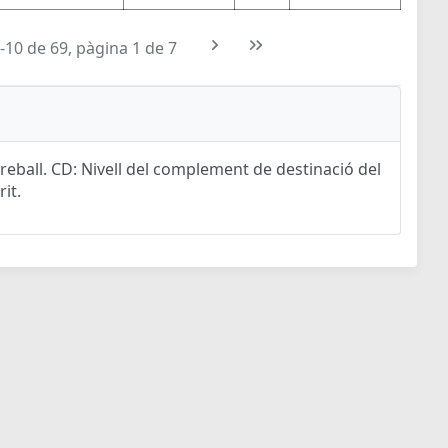
-10 de 69, pàgina 1 de 7
eball. CD: Nivell del complement de destinació del
rit.