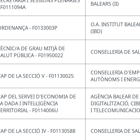
SECRETARIA I SESSIONS PLENÀRIES
BALEARS (II)
- F0111094A
O.A. INSTITUT BALE
ORDENANÇA - F0133003P
(IBD)
TÈCNIC/A DE GRAU MITJÀ DE
CONSELLERIA DE SA
SALUT PÚBLICA - F01950022
CONSELLERIA D'EMP
CAP DE LA SECCIÓ V - F01130025
AUTÒNOMS I ENERG
CAP DEL SERVEI D'ECONOMIA DE
AGÈNCIA BALEAR DE
LA DADA I INTEL·LIGÈNCIA
DIGITALITZACIÓ, CI
TERRITORIAL - F0114006U
I TELECOMUNICACI
CAP DE LA SECCIÓ IV - F01130588
CONSELLERIA DE SA