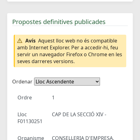
Propostes definitives publicades
Avís
Aquest lloc web no és compatible
amb Internet Explorer. Per a accedir-hi, feu
servir un navegador Firefox o Chrome en les
seves darreres versions.
Ordenar
Ordre
1
Lloc
CAP DE LA SECCIÓ XIV -
F01130251
Organisme
CONSELLERIA D'EMPRESA,