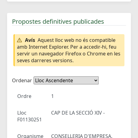
Propostes definitives publicades
Avís
Aquest lloc web no és compatible
amb Internet Explorer. Per a accedir-hi, feu
servir un navegador Firefox o Chrome en les
seves darreres versions.
Ordenar
Ordre
1
Lloc
CAP DE LA SECCIÓ XIV -
F01130251
Organisme
CONSELLERIA D'EMPRESA,