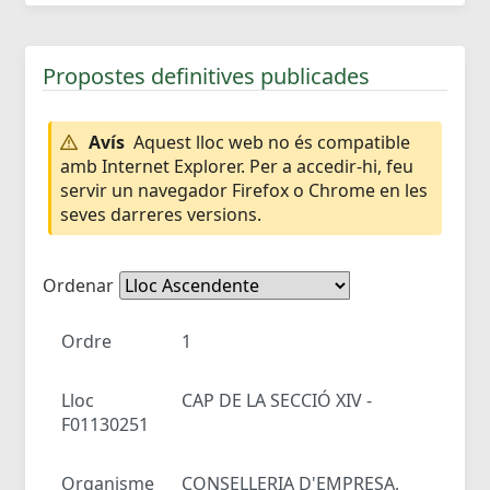
Propostes definitives publicades
Avís
Aquest lloc web no és compatible
amb Internet Explorer. Per a accedir-hi, feu
servir un navegador Firefox o Chrome en les
seves darreres versions.
Ordenar
Ordre
1
Lloc
CAP DE LA SECCIÓ XIV -
F01130251
Organisme
CONSELLERIA D'EMPRESA,