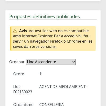
Propostes definitives publicades
Avís
Aquest lloc web no és compatible
amb Internet Explorer. Per a accedir-hi, feu
servir un navegador Firefox o Chrome en les
seves darreres versions.
Ordenar
Ordre
1
Lloc
AGENT DE MEDI AMBIENT -
F02130023
Organisme
CONSELLERIA