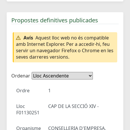
Propostes definitives publicades
Avís
Aquest lloc web no és compatible
amb Internet Explorer. Per a accedir-hi, feu
servir un navegador Firefox o Chrome en les
seves darreres versions.
Ordenar
Ordre
1
Lloc
CAP DE LA SECCIÓ XIV -
F01130251
Organisme
CONSELLERIA D'EMPRESA,