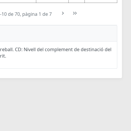
-10 de 70, pàgina 1 de 7
eball. CD: Nivell del complement de destinació del
rit.