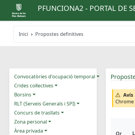
PFUNCIONA2 - PORTAL DE S
Inici
Propostes definitives
Proposte
Convocatòries d'ocupació temporal
Crides col·lectives
Borsins
Avís
Chrome e
RLT (Serveis Generals i SPI)
Concurs de trasllats
Zona personal
Àrea privada
L
Or