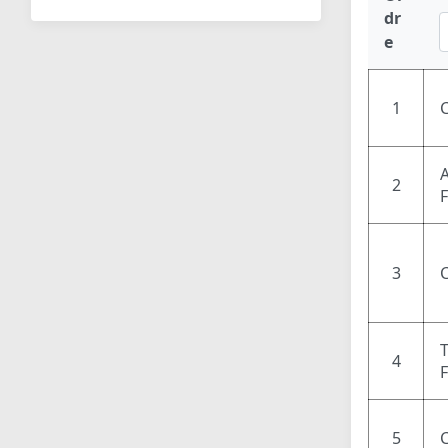
dr
e
1
2
3
4
5