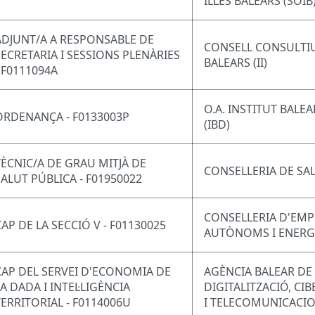
ILLES BALEARS (SOIB
ADJUNT/A A RESPONSABLE DE
CONSELL CONSULTIU 
SECRETARIA I SESSIONS PLENÀRIES
BALEARS (II)
- F0111094A
O.A. INSTITUT BALE
ORDENANÇA - F0133003P
(IBD)
TÈCNIC/A DE GRAU MITJÀ DE
CONSELLERIA DE SA
SALUT PÚBLICA - F01950022
CONSELLERIA D'EMP
CAP DE LA SECCIÓ V - F01130025
AUTÒNOMS I ENERG
CAP DEL SERVEI D'ECONOMIA DE
AGÈNCIA BALEAR DE
LA DADA I INTEL·LIGÈNCIA
DIGITALITZACIÓ, CI
TERRITORIAL - F0114006U
I TELECOMUNICACI