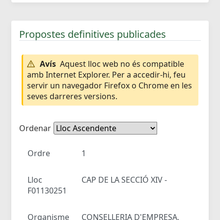
Propostes definitives publicades
Avís
Aquest lloc web no és compatible
amb Internet Explorer. Per a accedir-hi, feu
servir un navegador Firefox o Chrome en les
seves darreres versions.
Ordenar
Ordre
1
Lloc
CAP DE LA SECCIÓ XIV -
F01130251
Organisme
CONSELLERIA D'EMPRESA,