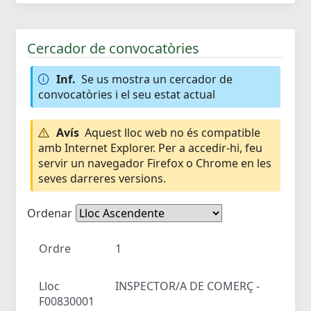
Cercador de convocatòries
Inf.
Se us mostra un cercador de
convocatòries i el seu estat actual
Avís
Aquest lloc web no és compatible
amb Internet Explorer. Per a accedir-hi, feu
servir un navegador Firefox o Chrome en les
seves darreres versions.
Ordenar
Ordre
1
Lloc
INSPECTOR/A DE COMERÇ -
F00830001