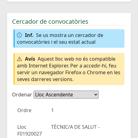
Cercador de convocatòries
Inf.
Se us mostra un cercador de
convocatòries i el seu estat actual
Avís
Aquest lloc web no és compatible
amb Internet Explorer. Per a accedir-hi, feu
servir un navegador Firefox o Chrome en les
seves darreres versions.
Ordenar
Ordre
1
Lloc
TÈCNIC/A DE SALUT -
F01920027