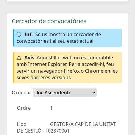
Cercador de convocatòries
Inf.
Se us mostra un cercador de
convocatòries i el seu estat actual
Avís
Aquest lloc web no és compatible
amb Internet Explorer. Per a accedir-hi, feu
servir un navegador Firefox o Chrome en les
seves darreres versions.
Ordenar
Ordre
1
Lloc
GESTOR/A CAP DE LA UNITAT
DE GESTIÓ - F02870001