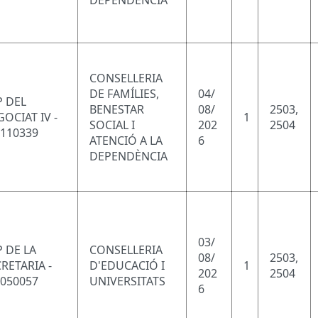
DEPENDÈNCIA
CONSELLERIA
DE FAMÍLIES,
04/
P DEL
BENESTAR
08/
2503,
OCIAT IV -
1
SOCIAL I
202
2504
1110339
ATENCIÓ A LA
6
DEPENDÈNCIA
03/
 DE LA
CONSELLERIA
08/
2503,
RETARIA -
D'EDUCACIÓ I
1
202
2504
2050057
UNIVERSITATS
6