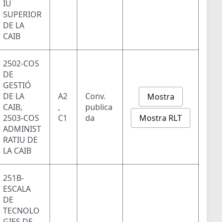
IU
SUPERIOR
DE LA
CAIB
2502-COS
DE
GESTIÓ
DE LA
A2
Conv.
Mostra
CAIB,
,
publica
Mostra RLT
2503-COS
C1
da
ADMINIST
RATIU DE
LA CAIB
251B-
ESCALA
DE
TECNOLO
GIES DE