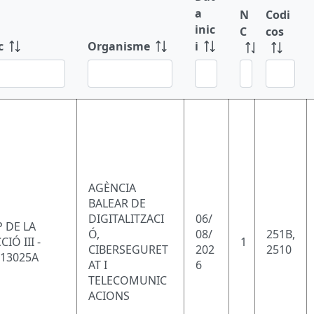
a
N
Codi
inic
C
cos
i
c
Organisme
AGÈNCIA
BALEAR DE
DIGITALITZACI
06/
 DE LA
Ó,
08/
251B,
CIÓ III -
1
CIBERSEGURET
202
2510
113025A
AT I
6
TELECOMUNIC
ACIONS