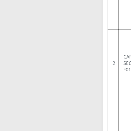
CAP
2
SEC
F01