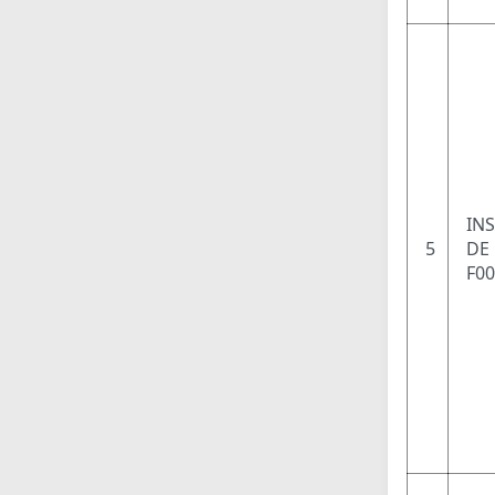
IN
5
DE 
F0