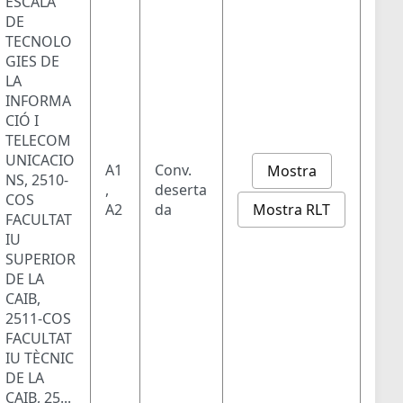
ESCALA
DE
TECNOLO
GIES DE
LA
INFORMA
CIÓ I
TELECOM
UNICACIO
A1
Conv.
Mostra
NS, 2510-
,
deserta
COS
Mostra RLT
A2
da
FACULTAT
IU
SUPERIOR
DE LA
CAIB,
2511-COS
FACULTAT
IU TÈCNIC
DE LA
CAIB, 25...