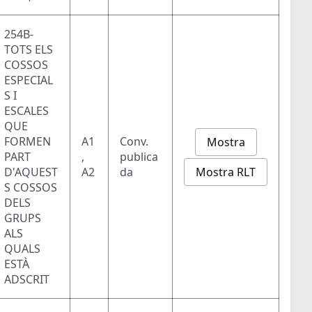
254B-
TOTS ELS
COSSOS
ESPECIAL
S I
ESCALES
QUE
FORMEN
A1
Conv.
Mostra
PART
,
publica
Mostra RLT
D'AQUEST
A2
da
S COSSOS
DELS
GRUPS
ALS
QUALS
ESTÀ
ADSCRIT