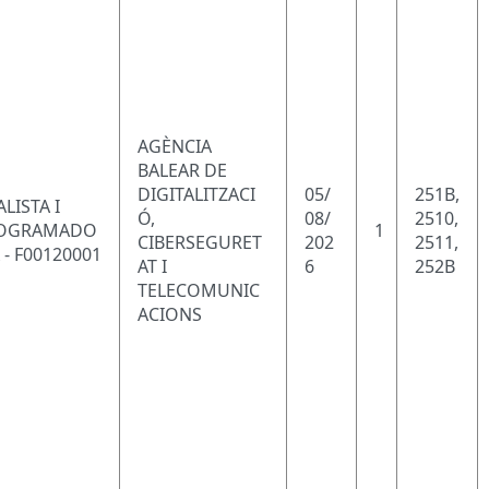
AGÈNCIA
BALEAR DE
DIGITALITZACI
05/
251B,
LISTA I
Ó,
08/
2510,
OGRAMADO
1
CIBERSEGURET
202
2511,
 - F00120001
AT I
6
252B
TELECOMUNIC
ACIONS