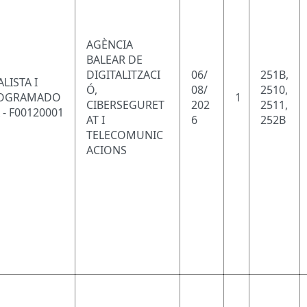
AGÈNCIA
BALEAR DE
DIGITALITZACI
06/
251B,
LISTA I
Ó,
08/
2510,
OGRAMADO
1
CIBERSEGURET
202
2511,
 - F00120001
AT I
6
252B
TELECOMUNIC
ACIONS