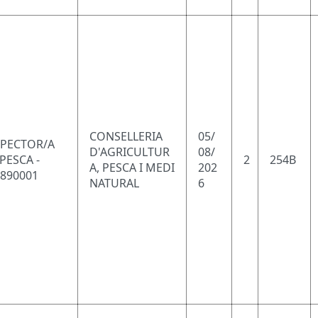
CONSELLERIA
05/
SPECTOR/A
D'AGRICULTUR
08/
PESCA -
2
254B
A, PESCA I MEDI
202
0890001
NATURAL
6