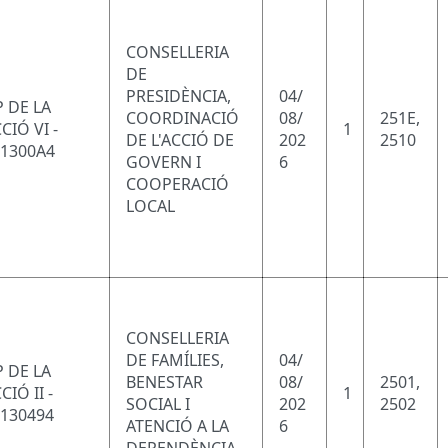
CONSELLERIA
DE
PRESIDÈNCIA,
04/
 DE LA
COORDINACIÓ
08/
251E,
CIÓ VI -
1
DE L'ACCIÓ DE
202
2510
11300A4
GOVERN I
6
COOPERACIÓ
LOCAL
CONSELLERIA
DE FAMÍLIES,
04/
 DE LA
BENESTAR
08/
2501,
CIÓ II -
1
SOCIAL I
202
2502
1130494
ATENCIÓ A LA
6