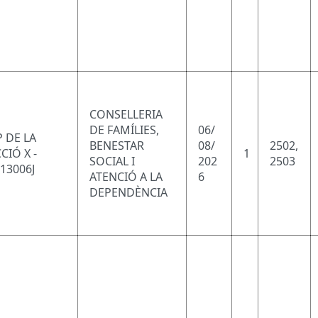
CONSELLERIA
DE FAMÍLIES,
06/
 DE LA
BENESTAR
08/
2502,
CIÓ X -
1
SOCIAL I
202
2503
13006J
ATENCIÓ A LA
6
DEPENDÈNCIA