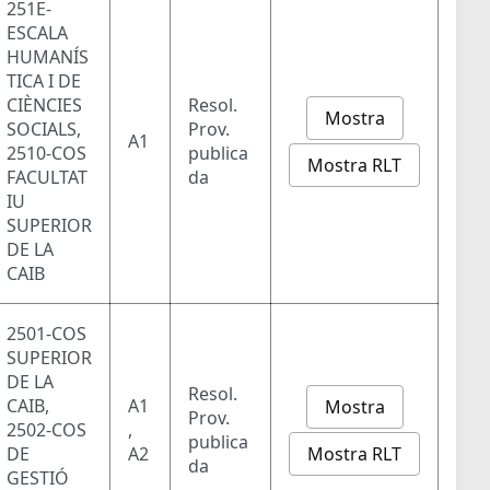
251E-
ESCALA
HUMANÍS
TICA I DE
CIÈNCIES
Resol.
Mostra
SOCIALS,
Prov.
A1
2510-COS
publica
Mostra RLT
FACULTAT
da
IU
SUPERIOR
DE LA
CAIB
2501-COS
SUPERIOR
DE LA
Resol.
CAIB,
A1
Mostra
Prov.
2502-COS
,
publica
Mostra RLT
DE
A2
da
GESTIÓ