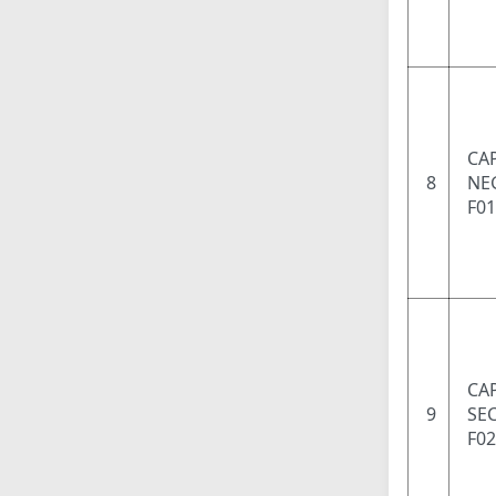
CA
8
NEG
F0
CAP
9
SEC
F0