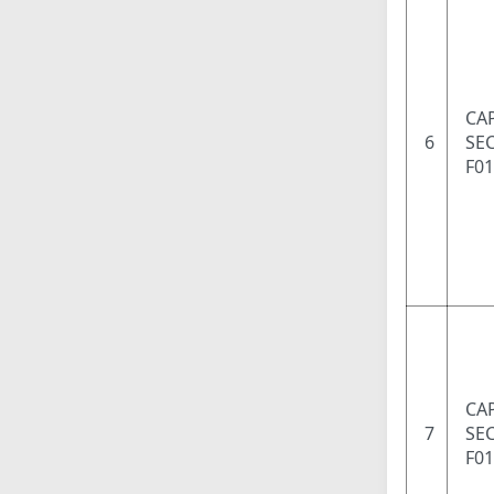
CAP
6
SEC
F0
CAP
7
SEC
F0