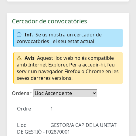
Cercador de convocatòries
Inf.
Se us mostra un cercador de
convocatòries i el seu estat actual
Avís
Aquest lloc web no és compatible
amb Internet Explorer. Per a accedir-hi, feu
servir un navegador Firefox o Chrome en les
seves darreres versions.
Ordenar
Ordre
1
Lloc
GESTOR/A CAP DE LA UNITAT
DE GESTIÓ - F02870001