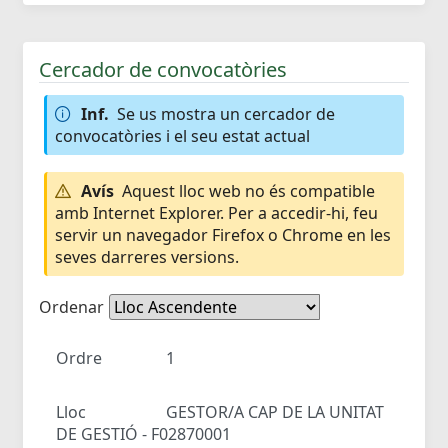
Cercador de convocatòries
Inf.
Se us mostra un cercador de
convocatòries i el seu estat actual
Avís
Aquest lloc web no és compatible
amb Internet Explorer. Per a accedir-hi, feu
servir un navegador Firefox o Chrome en les
seves darreres versions.
Ordenar
Ordre
1
Lloc
GESTOR/A CAP DE LA UNITAT
DE GESTIÓ - F02870001