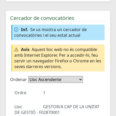
Cercador de convocatòries
Inf.
Se us mostra un cercador de
convocatòries i el seu estat actual
Avís
Aquest lloc web no és compatible
amb Internet Explorer. Per a accedir-hi, feu
servir un navegador Firefox o Chrome en les
seves darreres versions.
Ordenar
Ordre
1
Lloc
GESTOR/A CAP DE LA UNITAT
DE GESTIÓ - F02870001