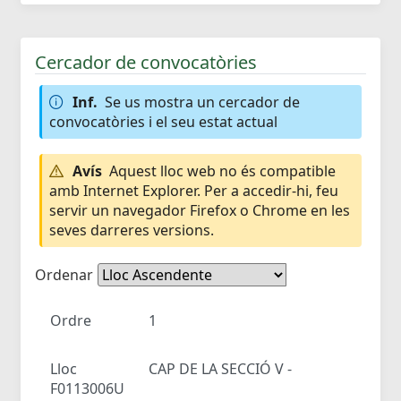
Cercador de convocatòries
Inf.
Se us mostra un cercador de
convocatòries i el seu estat actual
Avís
Aquest lloc web no és compatible
amb Internet Explorer. Per a accedir-hi, feu
servir un navegador Firefox o Chrome en les
seves darreres versions.
Ordenar
Ordre
1
Lloc
CAP DE LA SECCIÓ V -
F0113006U