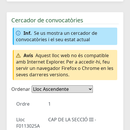
Cercador de convocatòries
Inf.
Se us mostra un cercador de
convocatòries i el seu estat actual
Avís
Aquest lloc web no és compatible
amb Internet Explorer. Per a accedir-hi, feu
servir un navegador Firefox o Chrome en les
seves darreres versions.
Ordenar
Ordre
1
Lloc
CAP DE LA SECCIÓ III -
F0113025A