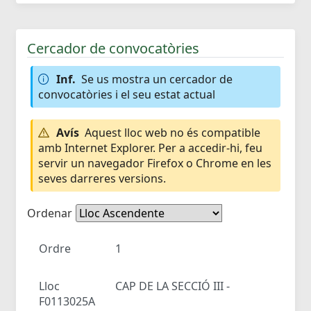
Cercador de convocatòries
Inf.
Se us mostra un cercador de
convocatòries i el seu estat actual
Avís
Aquest lloc web no és compatible
amb Internet Explorer. Per a accedir-hi, feu
servir un navegador Firefox o Chrome en les
seves darreres versions.
Ordenar
Ordre
1
Lloc
CAP DE LA SECCIÓ III -
F0113025A