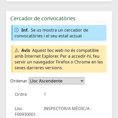
Cercador de convocatòries
Inf.
Se us mostra un cercador de
convocatòries i el seu estat actual
Avís
Aquest lloc web no és compatible
amb Internet Explorer. Per a accedir-hi, feu
servir un navegador Firefox o Chrome en les
seves darreres versions.
Ordenar
Ordre
1
Lloc
INSPECTOR/A MÈDIC/A -
F00930001